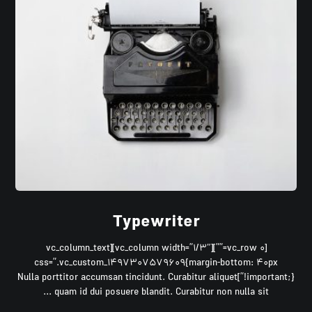
Typewriter
[vc_row 0=””][vc_column width=”1/3″][vc_column_text
css=”.vc_custom_1497307579609{margin-bottom: 40px
!important;}”]Nulla porttitor accumsan tincidunt. Curabitur aliquet
quam id dui posuere blandit. Curabitur non nulla sit ...