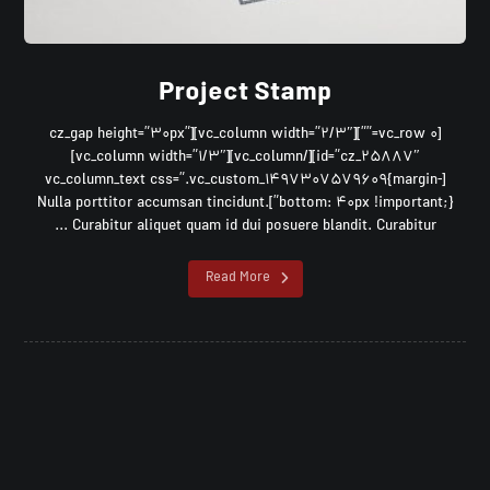
Project Stamp
[vc_row 0=””][vc_column width=”2/3″][cz_gap height=”30px”
id=”cz_25887″][/vc_column][vc_column width=”1/3″]
[vc_column_text css=”.vc_custom_1497307579609{margin-
bottom: 40px !important;}”]Nulla porttitor accumsan tincidunt.
Curabitur aliquet quam id dui posuere blandit. Curabitur ...
Read More