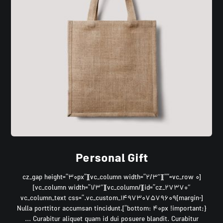
Personal Gift
[vc_row 0=””][vc_column width=”2/3″][cz_gap height=”30px”
id=”cz_27370″][/vc_column][vc_column width=”1/3″]
[vc_column_text css=”.vc_custom_1497307579609{margin-
bottom: 40px !important;}”]Nulla porttitor accumsan tincidunt.
Curabitur aliquet quam id dui posuere blandit. Curabitur ...