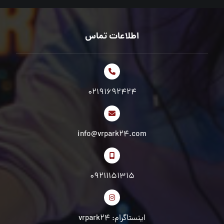
اطلاعات تماس
02191692424
info@vrpark24.com
09211151315
اینستاگرام: vrpark24