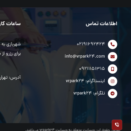
اطلاعات تماس
ساعات کار
02191692424
شهربازی به صورت شبان
برای رزرو از ساعت 2 بامداد تا 8 صبح، فقط با ر
info@vrpark24.com
09211151315
آدرس: تهران
اینستاگرام: vrpark24
تلگرام: vrpark24
تمامی حقوق این وبسایت متعلق به وبسایت vrpark۲۴ می‌باشد.