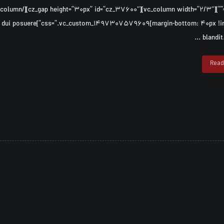
uet quam id dui posuere
blandit. 
Read