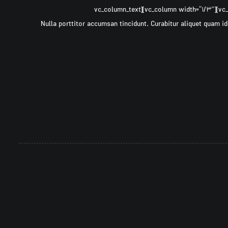
[vc_row 0=””][vc_column width=”2/3″][cz_gap height=”30px” id=”cz_37600″][/vc_column][vc_column width=”1/3″][vc_column_text
css=”.vc_custom_1497307579609{margin-bottom: 40px !important;}”]Nulla porttitor accumsan tincidunt. Curabitur aliq