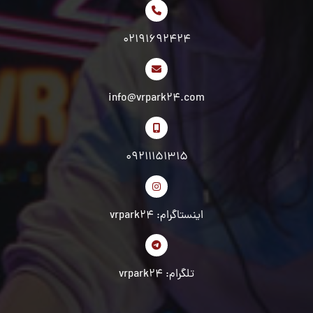
02191692424
info@vrpark24.com
09211151315
اینستاگرام: vrpark24
تلگرام: vrpark24