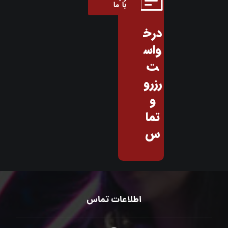
با ما
درخ
واس
ت
رزرو
و
تما
س
اطلاعات تماس